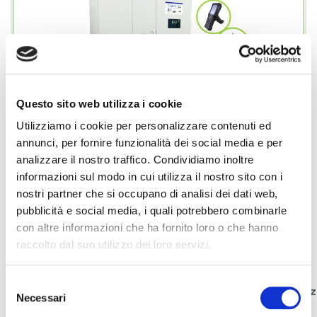
Questo sito web utilizza i cookie
Utilizziamo i cookie per personalizzare contenuti ed
annunci, per fornire funzionalità dei social media e per
analizzare il nostro traffico. Condividiamo inoltre
News
06 Luglio 2020
informazioni sul modo in cui utilizza il nostro sito con i
nostri partner che si occupano di analisi dei dati web,
Il Sole 24 ORE PRESENTA TOM3D-
pubblicità e social media, i quali potrebbero combinarle
con altre informazioni che ha fornito loro o che hanno
raccolto dal suo utilizzo dei loro servizi.
UHF
Selezione
Tom3D - UHF, brevetto di Indaco Project srl, è il
magaz
Necessari
del
intelligente che controlla la restituzione
degli