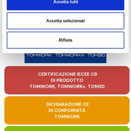
Accetta tutti
dispositivi, valido in tutte le principali aree geografiche
mondiali.
Accetta selezionati
Rifiuta
CERTIFICAZIONE IECEE CB
DI PRODOTTO
TOMWORK, TOMWORK+, TOM3D
DICHIARAZIONE CE
DI CONFORMITÀ
TOMWORK