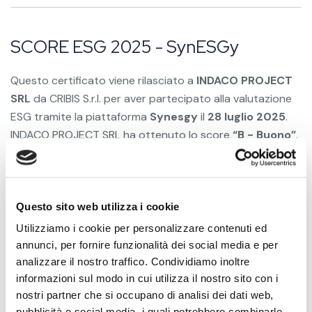
SCORE ESG 2025 - SynESGy
Questo certificato viene rilasciato a
INDACO PROJECT
SRL
da CRIBIS S.r.l. per aver partecipato alla valutazione
ESG tramite la piattaforma
Synesgy
il
28 luglio 2025
.
INDACO PROJECT SRL ha ottenuto lo score
“B - Buono”
.
La metodologia di Synesgy segue standard di
sostenibilità internazionali generalmente accettati come
i Global Reporting Initiative (GRI) e gli obiettivi di sviluppo
sostenibile (SDG) ed è stata sviluppata da CRIF Ratings.
Questo sito web utilizza i cookie
Utilizziamo i cookie per personalizzare contenuti ed
annunci, per fornire funzionalità dei social media e per
analizzare il nostro traffico. Condividiamo inoltre
informazioni sul modo in cui utilizza il nostro sito con i
nostri partner che si occupano di analisi dei dati web,
pubblicità e social media, i quali potrebbero combinarle