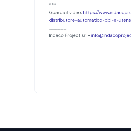
***
Guarda il video:
https://www.
indacopro
distributore-automatico-dpi-e-
utens
______
Indaco Project srl -
info@indacoprojec