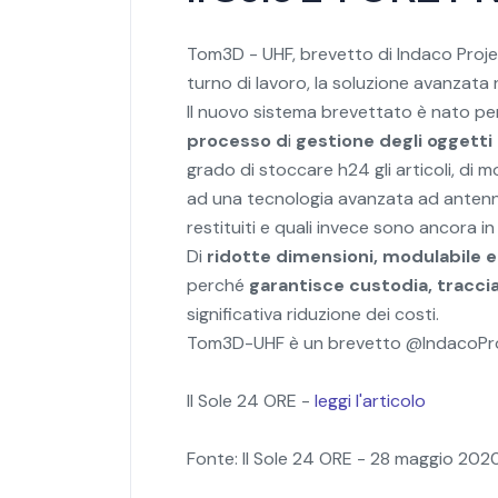
Tom3D - UHF, brevetto di Indaco Project
turno di lavoro, la soluzione avanzata
Il nuovo sistema brevettato è nato per
processo d
i
gestione degli oggetti r
grado di stoccare h24 gli articoli, di 
ad una tecnologia avanzata ad antenne
restituiti e quali invece sono ancora in
Di
ridotte dimensioni,
modulabile e 
perché
garantisce
custodia, traccia
significativa riduzione dei costi.
Tom3D-UHF è un brevetto @IndacoProje
Il Sole 24 ORE -
leggi l'articolo
Fonte: Il Sole 24 ORE - 28 maggio 202