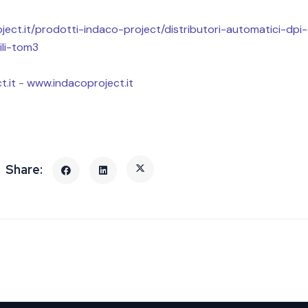
ject.it/prodotti-
indaco-project/distributori-
automatici-dpi-d
ili-tom3
t.it
-
www.
indacoproject.it