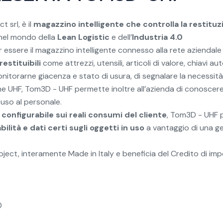
 srl, è il
magazzino intelligente che controlla la restituz
 nel mondo della
Lean Logistic
e dell’
Industria 4.0
 essere il magazzino intelligente connesso alla rete aziendale
estituibili
come attrezzi, utensili, articoli di valore, chiavi 
monitorarne giacenza e stato di usura, di segnalare la necessità
 UHF, Tom3D - UHF permette inoltre all’azienda di conoscere
 uso al personale.
configurabile sui reali consumi del cliente
, Tom3D - UHF p
bilità e
dati certi su
gli oggetti in uso
a vantaggio
di
una ge
ct, interamente Made in Italy e beneficia del Credito di imp
0