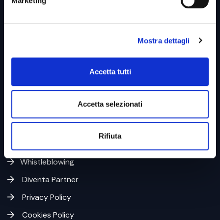
Marketing
Mostra dettagli
Link utili &
Business Unit
Accetta tutti
Accetta selezionati
Home
Azienda
Rifiuta
Codice Etico
Whistleblowing
Diventa Partner
Privacy Policy
Cookies Policy