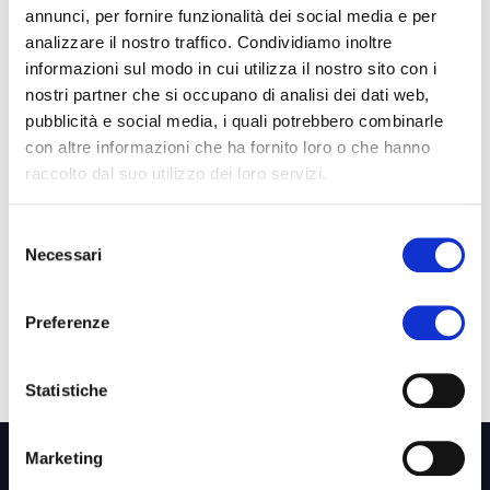
#
economiacircolare
annunci, per fornire funzionalità dei social media e per
analizzare il nostro traffico. Condividiamo inoltre
#
dpi
#distributoriautomatici
informazioni sul modo in cui utilizza il nostro sito con i
nostri partner che si occupano di analisi dei dati web,
Indaco Project srl -
info@indacoproject.it
-
pubblicità e social media, i quali potrebbero combinarle
www.indacoproject.it
con altre informazioni che ha fornito loro o che hanno
raccolto dal suo utilizzo dei loro servizi.
Selezione
Necessari
del
consenso
Preferenze
Statistiche
Marketing