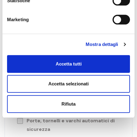
Statistiche
Marketing
Mostra dettagli
TI POTREBBE INTERESSARE ANCHE:
App Controllo Accessi e timbrature
Accetta tutti
Controllo Accessi Pedonali
Accetta selezionati
Controllo Accessi Veicolare
Rifiuta
Controllo Accessi Mani Libere
Porte, tornelli e varchi automatici di
sicurezza