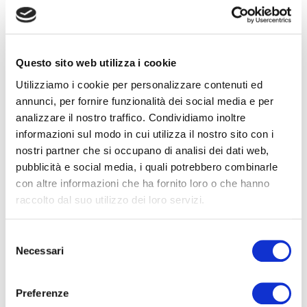
Indispensabili per la distribuzione di mascherine,
guanti, occhiali e altri DPI, i
distributori
automatici Indaco Project
permettono il
monitoraggio in tempo reale dei prelievi e delle
Questo sito web utilizza i cookie
scorte, del loro utilizzo e della frequenza d’uso da
Utilizziamo i cookie per personalizzare contenuti ed
parte degli operatori.
annunci, per fornire funzionalità dei social media e per
Tutte queste funzioni andranno
a tutela del
analizzare il nostro traffico. Condividiamo inoltre
datore di lavoro
secondo quanto richiesto dal
informazioni sul modo in cui utilizza il nostro sito con i
D.lgs 81/08
, permetteranno una gestione chiara e
nostri partner che si occupano di analisi dei dati web,
tracciabile dei DPI e, ancor prima, andranno a
pubblicità e social media, i quali potrebbero combinarle
garantire le predisposizioni aziendali utili per la
con altre informazioni che ha fornito loro o che hanno
salute del lavoratore.
raccolto dal suo utilizzo dei loro servizi.
______
Anche l’
Ente Bilaterale Metalmeccanici (E.B.M.)
ha
Selezione
Necessari
deliberato una prestazione straordinaria
del
consenso
di
rimborso per l’ acquisto di DPI avvenuto
durante l’emergenza Covid-19.
Preferenze