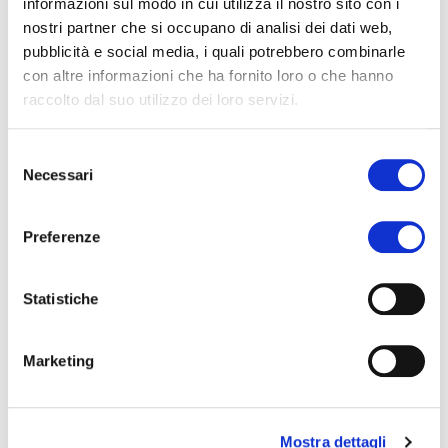
informazioni sul modo in cui utilizza il nostro sito con i
nostri partner che si occupano di analisi dei dati web,
pubblicità e social media, i quali potrebbero combinarle
con altre informazioni che ha fornito loro o che hanno
Città
*
raccolto dal suo utilizzo dei loro servizi.
Selezione
Necessari
del
Specifica il profilo per cui ti candidi
*
consenso
Preferenze
Statistiche
Marketing
Carica il tuo CV
*
Browse Files
Mostra dettagli