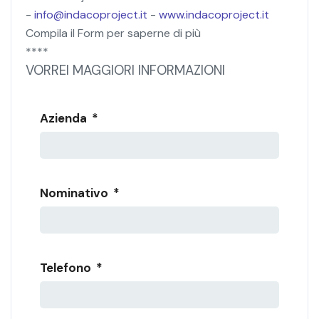
-
info@indacoproject.it
-
www.indacoproject.it
Compila il Form per saperne di più
****
VORREI MAGGIORI INFORMAZIONI
Nome prodotto di interesse
Azienda
*
Nominativo
*
Telefono
*