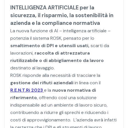
INTELLIGENZA ARTIFICIALE
per la
sicurezza, il risparmio, la sostenibilità in
azienda e la compliance normativa
La nuova funzione di AI – intelligenza artificiale –
potenzia il sistema ROSK, pensato per lo
smaltimento di DPI e utensili usati,
scarti da
lavorazioni,
raccolta di attrezzatura
riutilizzabile o di abbigliamento da lavoro
destinato al lavaggio.
ROSK risponde alla necessità di tracciare la
gestione dei rifiuti
aziendali
in linea con il
R.E.N.T.Ri 2023
e la
nuova normativa di
riferimento
, offrendo così una soluzione
indispensabile ad un ambiente di lavoro sicuro,
contribuendo a ridurre gli sprechi e riducendo i
costi di approvvigionamento. L’azienda avrà infatti
la certezza che i DPI e gli strumenti di lavoro