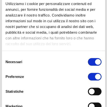
Utilizziamo i cookie per personalizzare contenuti ed
utilizzo. L’utente, dopo essersi identificato tramite
annunci, per fornire funzionalità dei social media e per
badge, potrà conferire nel ROSK i DPI o qualsiasi
analizzare il nostro traffico. Condividiamo inoltre
oggetto usato, provvedere ad un nuovo prelievo
informazioni sul modo in cui utilizza il nostro sito con i
direttamente dal TOMWORK e ricevere istruzione
nostri partner che si occupano di analisi dei dati web,
immediata al loro utilizzo.
pubblicità e social media, i quali potrebbero combinarle
con altre informazioni che ha fornito loro o che hanno
ROSK, PER UNA GESTIONE #SOSTENIBILE
raccolto dal suo utilizzo dei loro servizi.
- Bilancio di Sostenibilità e rendiconti non
finanziari
Selezione
I dati forniti da ROSK, ovvero i risultati relativi ad
Necessari
del
una gestione dei rifiuti e del riuso degli oggetti,
consenso
sono valori che danno risalto ad una scelta
Preferenze
aziendale e possono integrarsi nelle valutazioni del
Bilancio di Sostenibilità o nei rendiconti non
finanziari di impresa.
Statistiche
Estratto da Ambiente &Sicurezza Sul Lavoro:
leggi
Marketing