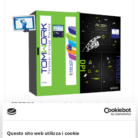
TRITTICO
unisce tre soluzioni in un unico sistema
in grado di ottimizzare l'intero ciclo di gestione di
DPI e oggetti da lavoro:
ROSK,
TOMWORK
e
TC
Consolle
, dalla restituzione degli oggetti usati, alla
Questo sito web utilizza i cookie
consegna di nuovi, all'istruzione per il loro corretto