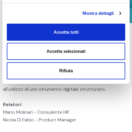
Mostra dettagli
Accetta tutti
Onboarding come accoglienza, mantenimento e
valorizzazione dei talenti in azienda.
Un tema spesso sottovalutato ma di grande attualità.
Accetta selezionati
Non solo il primo giorno, ma
un percorso di crescita
strategico.
Rifiuta
Scopri i vantaggi di una corretta gestione anche grazie
all'utilizzo di uno strumento digitale strutturato.
Relatori:
Mario Molinari - Consulente HR
Nicola Di Fabio - Product Manager