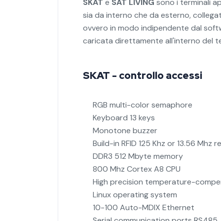
SKAT
e
SAT LIVING
sono i terminali ap
sia da interno che da esterno, collegat
ovvero in modo indipendente dal softw
caricata direttamente all'interno del t
SKAT - controllo accessi
RGB multi-color semaphore
Keyboard 13 keys
Monotone buzzer
Build-in RFID 125 Khz or 13.56 Mhz 
DDR3 512 Mbyte memory
800 Mhz Cortex A8 CPU
High precision temperature-compen
Linux operating system
10-100 Auto-MDIX Ethernet
Serial communication ports RS485