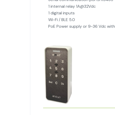
1 internal relay 1A@32Vdc
1 digital inputs
Wi-Fi / BLE 5.0
PoE Power supply or 9-36 Vdc with