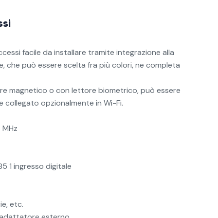
ssi
ccessi facile da installare tramite integrazione alla
e, che può essere scelta fra più colori, ne completa
tore magnetico o con lettore biometrico, può essere
o e collegato opzionalmente in Wi-Fi.
6 MHz
5 1 ingresso digitale
e, etc.
 adattatore esterno