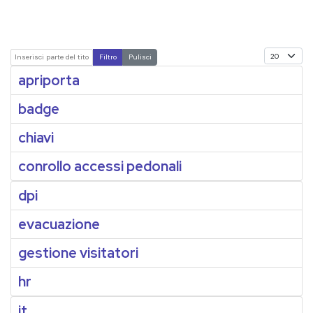
Visualizz
Inserisci parte del titolo
Filtro
Pulisci
apriporta
badge
chiavi
conrollo accessi pedonali
dpi
evacuazione
gestione visitatori
hr
it