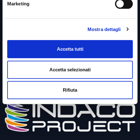
Cookies Policy
Marketing
PSM
SAFE
Mostra dettagli
HR
MES
Accetta tutti
Digital Vending
Accetta selezionati
Bilancio di Sostenibilità
Per il cliente
Rifiuta