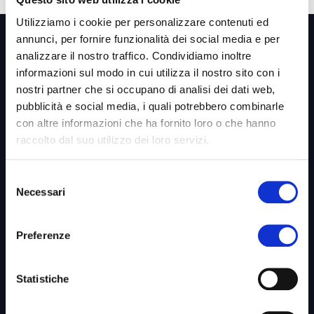
Utilizziamo i cookie per personalizzare contenuti ed
annunci, per fornire funzionalità dei social media e per
analizzare il nostro traffico. Condividiamo inoltre
informazioni sul modo in cui utilizza il nostro sito con i
nostri partner che si occupano di analisi dei dati web,
Link utili &
Business Unit
pubblicità e social media, i quali potrebbero combinarle
con altre informazioni che ha fornito loro o che hanno
raccolto dal suo utilizzo dei loro servizi.
Home
Selezione
Necessari
Azienda
del
consenso
Codice Etico
Preferenze
Whistleblowing
Diventa Partner
Statistiche
Privacy Policy