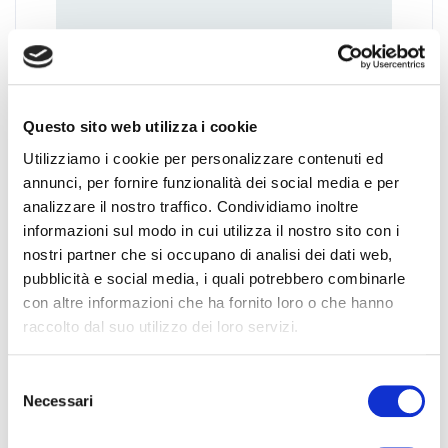
Questo sito web utilizza i cookie
TI POTREBBE INTERESSARE ANCHE:
Utilizziamo i cookie per personalizzare contenuti ed
annunci, per fornire funzionalità dei social media e per
Software gestione risorse umane -
analizzare il nostro traffico. Condividiamo inoltre
Cm²
informazioni sul modo in cui utilizza il nostro sito con i
nostri partner che si occupano di analisi dei dati web,
App Rilevazione Presenze ed
pubblicità e social media, i quali potrebbero combinarle
Amministrazione
con altre informazioni che ha fornito loro o che hanno
raccolto dal suo utilizzo dei loro servizi.
App Timbrature Presenze e Controllo
Accessi - Emily
Selezione
Necessari
del
Badge Aziendali
consenso