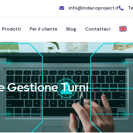
info@indacoproject.it
Te
Prodotti
Per il cliente
Blog
Contattaci
 Gestione Turni