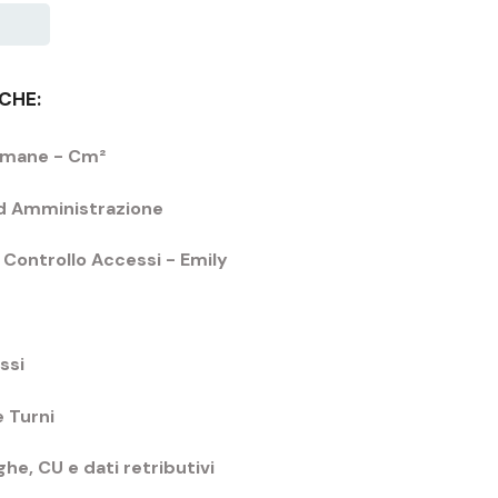
CHE:
 umane - Cm²
ed Amministrazione
Controllo Accessi - Emily
ssi
 Turni
he, CU e dati retributivi