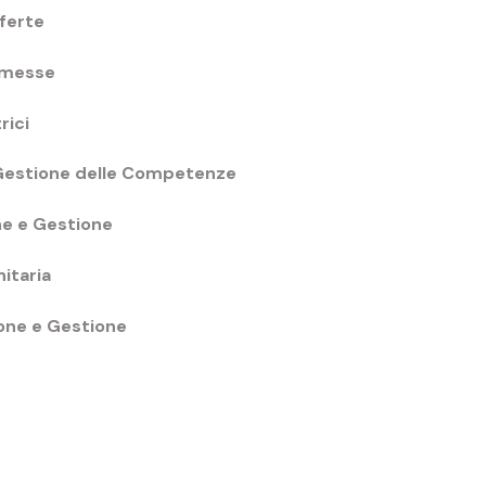
ferte
mmesse
rici
Gestione delle Competenze
one e Gestione
itaria
one e Gestione