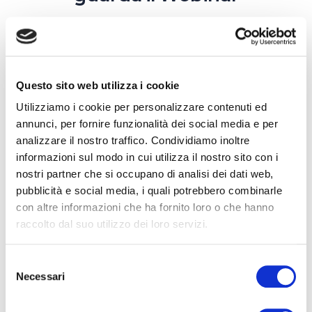
Questo sito web utilizza i cookie
Nome
*
Utilizziamo i cookie per personalizzare contenuti ed
annunci, per fornire funzionalità dei social media e per
analizzare il nostro traffico. Condividiamo inoltre
informazioni sul modo in cui utilizza il nostro sito con i
Ruolo
*
nostri partner che si occupano di analisi dei dati web,
pubblicità e social media, i quali potrebbero combinarle
con altre informazioni che ha fornito loro o che hanno
raccolto dal suo utilizzo dei loro servizi.
Partita Iva
*
Selezione
Necessari
del
consenso