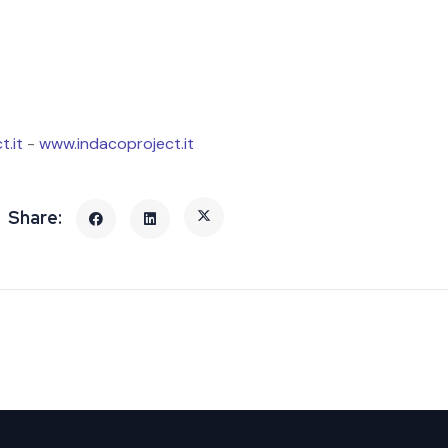
t.it
-
www.indacoproject.it