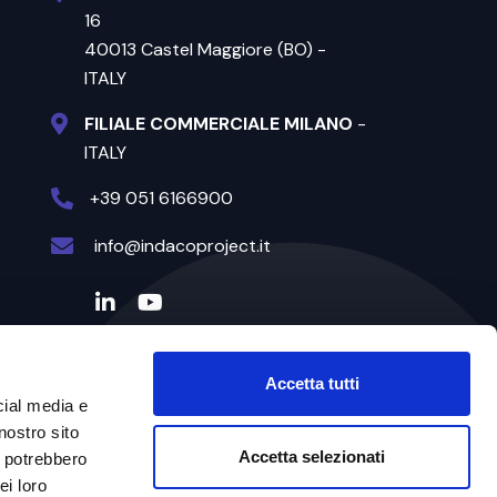
16
40013 Castel Maggiore (BO) -
ITALY
FILIALE COMMERCIALE MILANO
-
ITALY
+39 051 6166900
info@indacoproject.it
Accetta tutti
cial media e
nostro sito
Accetta selezionati
i potrebbero
ei loro