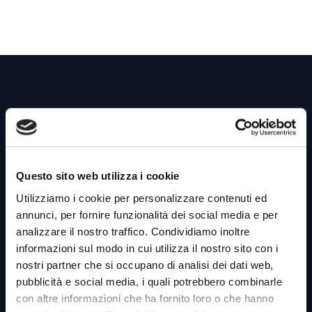
Link utili &
Business Unit
Questo sito web utilizza i cookie
Utilizziamo i cookie per personalizzare contenuti ed
Home
annunci, per fornire funzionalità dei social media e per
analizzare il nostro traffico. Condividiamo inoltre
Azienda
informazioni sul modo in cui utilizza il nostro sito con i
Codice Etico
nostri partner che si occupano di analisi dei dati web,
pubblicità e social media, i quali potrebbero combinarle
Whistleblowing
con altre informazioni che ha fornito loro o che hanno
Diventa Partner