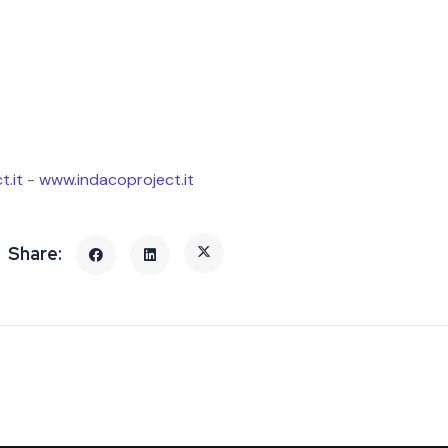
t.it
-
www.indacoproject.it