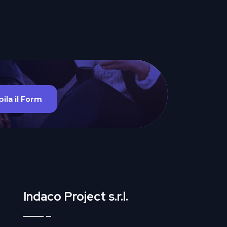
ila il Form
Indaco Project s.r.l.