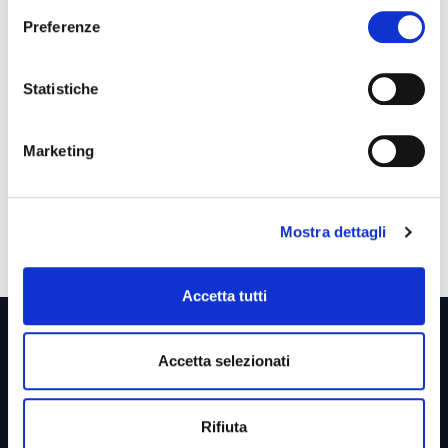
Preferenze
Indaco Project srl -
info@indacoproject.it
Statistiche
Marketing
Mostra dettagli
Accetta tutti
Accetta selezionati
Link utili &
Business Unit
Rifiuta