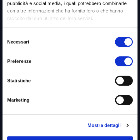
pubblicità e social media, i quali potrebbero combinarle
Codice Etico
con altre informazioni che ha fornito loro o che hanno
raccolto dal suo utilizzo dei loro servizi.
Whistleblowing
Diventa Partner
Selezione
Necessari
del
Privacy Policy
consenso
Cookies Policy
Preferenze
PSM
SAFE
Statistiche
HR
Marketing
MES
Digital Vending
Bilancio di Sostenibilità
Mostra dettagli
Per il cliente