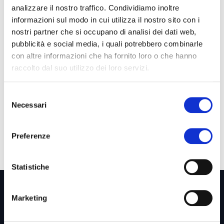
analizzare il nostro traffico. Condividiamo inoltre
giuste modalità e strumenti lavoreremo in maniera
informazioni sul modo in cui utilizza il nostro sito con i
più efficiente e soddisfacente.
nostri partner che si occupano di analisi dei dati web,
Ed ecco che forse all’ inizio “ameremo il lavoro che
pubblicità e social media, i quali potrebbero combinarle
facciamo” e poi “sceglieremo il lavoro che amiamo” .
con altre informazioni che ha fornito loro o che hanno
raccolto dal suo utilizzo dei loro servizi.
Selezione
Necessari
del
consenso
Preferenze
Statistiche
Marketing