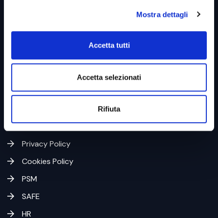
Link utili &
Business Unit
Mostra dettagli
Accetta tutti
Home
Azienda
Accetta selezionati
Codice Etico
Whistleblowing
Rifiuta
Diventa Partner
Privacy Policy
Cookies Policy
PSM
SAFE
HR