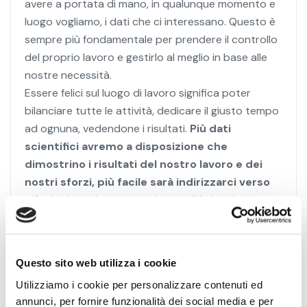
avere a portata di mano, in qualunque momento e
luogo vogliamo, i dati che ci interessano. Questo è
sempre più fondamentale per prendere il controllo
del proprio lavoro e gestirlo al meglio in base alle
nostre necessità.
Essere felici sul luogo di lavoro significa poter
bilanciare tutte le attività, dedicare il giusto tempo
ad ognuna, vedendone i risultati.
Più dati
scientifici avremo a disposizione che
dimostrino i risultati del nostro lavoro e dei
nostri sforzi, più facile sarà indirizzarci verso
ciò che ha valore per noi e per l’Azienda.
Dalla citazione di Michael Altshuler “La brutta
notizia è che il tempo vola. La buona è che il pilota
sei tu.” Le decisioni potranno essere allora guidate
Questo sito web utilizza i cookie
da noi. La Direzione HR ha il ruolo di investire nello
Utilizziamo i cookie per personalizzare contenuti ed
sviluppo tecnologico e valorizzare ciò che ne
annunci, per fornire funzionalità dei social media e per
deriva e che diventa visibile grazie all’ analisi. Con le