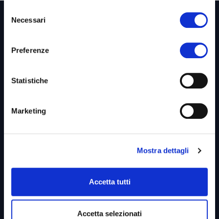
Selezione
Necessari
del
consenso
Preferenze
Link utili &
Business Unit
Statistiche
Home
Marketing
Azienda
Codice Etico
Mostra dettagli
Whistleblowing
Diventa Partner
Accetta tutti
Privacy Policy
Accetta selezionati
Cookies Policy