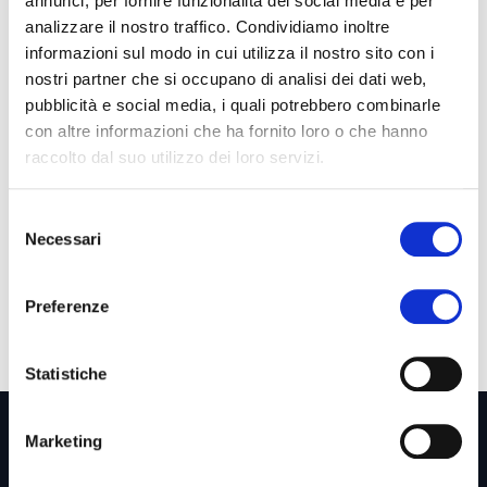
annunci, per fornire funzionalità dei social media e per
analizzare il nostro traffico. Condividiamo inoltre
Invia
informazioni sul modo in cui utilizza il nostro sito con i
nostri partner che si occupano di analisi dei dati web,
pubblicità e social media, i quali potrebbero combinarle
con altre informazioni che ha fornito loro o che hanno
raccolto dal suo utilizzo dei loro servizi.
Selezione
Necessari
del
consenso
Preferenze
Statistiche
Marketing