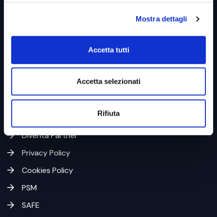
Mostra dettagli
Link utili &
Business Unit
Accetta tutti
Home
Accetta selezionati
Azienda
Codice Etico
Rifiuta
Whistleblowing
Diventa Partner
Privacy Policy
Cookies Policy
PSM
SAFE