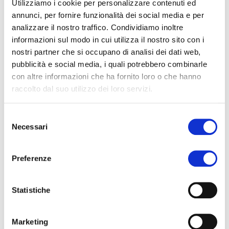
prelievi, così da assicurarsi che i dipendenti usino gli
Utilizziamo i cookie per personalizzare contenuti ed
articoli nelle giuste quantità evitando sprechi e
annunci, per fornire funzionalità dei social media e per
sottoscorte.
analizzare il nostro traffico. Condividiamo inoltre
informazioni sul modo in cui utilizza il nostro sito con i
Approfondisci
nostri partner che si occupano di analisi dei dati web,
- TC Consolle – Programma di e-learning per la
pubblicità e social media, i quali potrebbero combinarle
continua formazione dei dipendenti all’uso corretto
con altre informazioni che ha fornito loro o che hanno
dei DPI e utensili. Il Software mantiene lo storico di
raccolto dal suo utilizzo dei loro servizi.
tutti i corsi e delle iscrizioni.
Approfondisci
Consumo, uso e riutilizzo
- TomWork+ e Tom3 -
Selezione
Magazzini automatici intelligenti per il monitoraggio di
Necessari
del
tutti i prelievi e le restituzioni degli oggetti. Tutti i
consenso
movimenti sono registrati direttamente sul software
Preferenze
web in modo da avere un sinottico completo sulla
disponibilità nel magazzino automatico, indicando gli
oggetti pronti per essere riutilizzabili, quelli da
Statistiche
controllare e da aggiustare e quelli da sostituire.
Approfondisci
Marketing
Raccolta Differenziata
- Rosk - Il sistema che