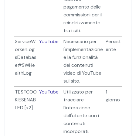
pagamento delle
commissioni per il
reindirizzamento
tra i siti.
ServiceW
YouTube
Necessario per
Persist
orkerLog
l'implementazione
ente
sDatabas
e la funzionalità
e#SWHe
dei contenuti
althLog
video di YouTube
sul sito.
TESTCOO
YouTube
Utilizzato per
1
KIESENAB
tracciare
giorno
LED [x2]
l'interazione
dell'utente con i
contenuti
incorporati.