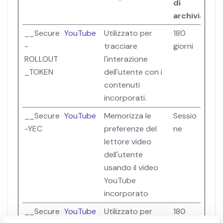
di
archiviazion
__Secure
YouTube
Utilizzato per
180
-
tracciare
giorni
ROLLOUT
l'interazione
_TOKEN
dell'utente con i
contenuti
incorporati.
__Secure
YouTube
Memorizza le
Sessio
-YEC
preferenze del
ne
lettore video
dell'utente
usando il video
YouTube
incorporato
__Secure
YouTube
Utilizzato per
180