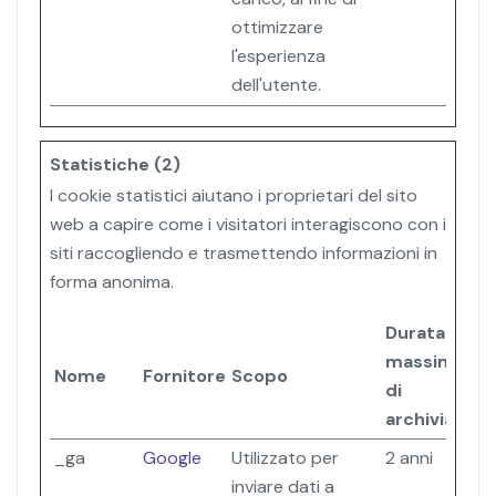
ottimizzare
l'esperienza
dell'utente.
Statistiche (2)
I cookie statistici aiutano i proprietari del sito
web a capire come i visitatori interagiscono con i
siti raccogliendo e trasmettendo informazioni in
forma anonima.
Durata
massima
Nome
Fornitore
Scopo
di
archiviazion
_ga
Google
Utilizzato per
2 anni
inviare dati a