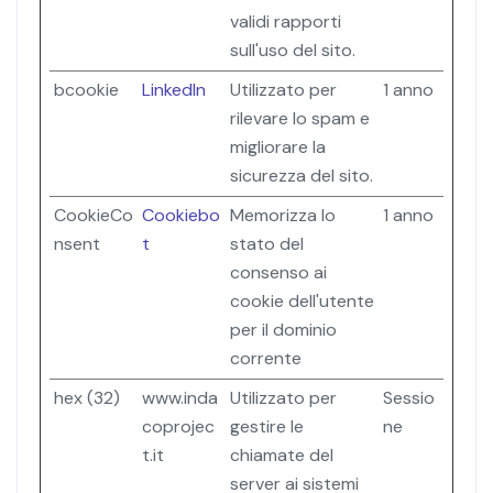
validi rapporti
sull'uso del sito.
bcookie
LinkedIn
Utilizzato per
1 anno
rilevare lo spam e
migliorare la
sicurezza del sito.
CookieCo
Cookiebo
Memorizza lo
1 anno
nsent
t
stato del
consenso ai
cookie dell'utente
per il dominio
corrente
hex (32)
www.inda
Utilizzato per
Sessio
coprojec
gestire le
ne
t.it
chiamate del
server ai sistemi