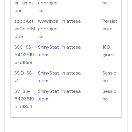
er_timez
coprojec
ne
one
t.it
sppbActi
www.inda
In attesa
Persist
veColorM
coprojec
ente
ode
t.it
SSC_SS-
ShinyStat
In attesa
180
5403519
.com
giorni
5-df8e9
SSID_SS-
ShinyStat
In attesa
Sessio
#
.com
ne
SV_SS-
ShinyStat
In attesa
Sessio
5403519
.com
ne
5-df8e9