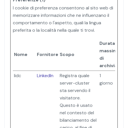
I cookie di preferenza consentono al sito web di
memorizzare informazioni che ne influenzano il
comportamento o l'aspetto, quali la lingua
preferita o la località nella quale ti trovi.
Durata
massima
Nome
Fornitore
Scopo
di
archiviazion
lidc
LinkedIn
Registra quale
1
server-cluster
giorno
sta servendo il
visitatore.
Questo è usato
nel contesto del
bilanciamento del
carico, al fine di