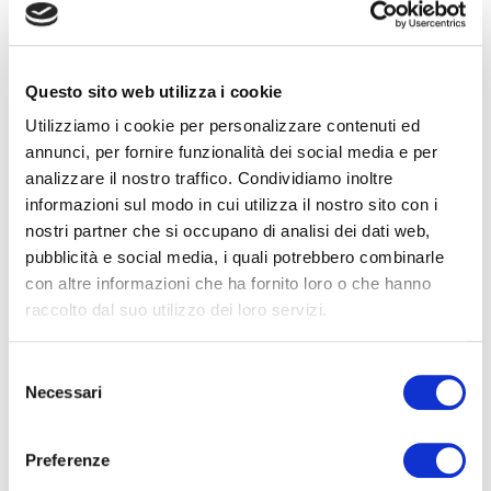
-YNID
tracciare
giorni
l'interazione
dell'utente con i
contenuti
Questo sito web utilizza i cookie
incorporati.
Utilizziamo i cookie per personalizzare contenuti ed
annunci, per fornire funzionalità dei social media e per
_gcl_au
Google
Utilizzato per
3 mesi
analizzare il nostro traffico. Condividiamo inoltre
misurare
informazioni sul modo in cui utilizza il nostro sito con i
l'efficienza delle
nostri partner che si occupano di analisi dei dati web,
attività
pubblicità e social media, i quali potrebbero combinarle
pubblicitarie del
con altre informazioni che ha fornito loro o che hanno
sito web,
raccolto dal suo utilizzo dei loro servizi.
attraverso la
raccolta di dati
Selezione
sul tasso di
Necessari
del
conversione degli
consenso
annunci del sito
Preferenze
su più siti web.