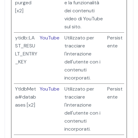
purged
e la funzionalità
[x2]
dei contenuti
video di YouTube
sul sito.
ytidb::LA
YouTube
Utilizzato per
Persist
ST_RESU
tracciare
ente
LT_ENTRY
l'interazione
_KEY
dell'utente con i
contenuti
incorporati.
YtIdbMet
YouTube
Utilizzato per
Persist
a#datab
tracciare
ente
ases [x2]
l'interazione
dell'utente con i
contenuti
incorporati.