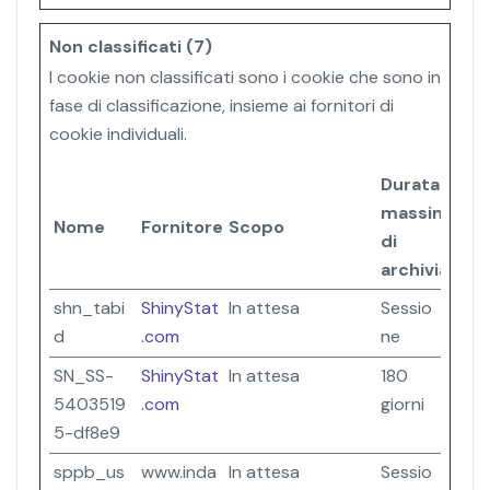
Non classificati (7)
I cookie non classificati sono i cookie che sono in
fase di classificazione, insieme ai fornitori di
cookie individuali.
Durata
massima
Nome
Fornitore
Scopo
di
archiviazion
shn_tabi
ShinyStat
In attesa
Sessio
d
.com
ne
SN_SS-
ShinyStat
In attesa
180
5403519
.com
giorni
5-df8e9
sppb_us
www.inda
In attesa
Sessio