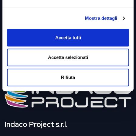
SAFE
HR
Mostra dettagli
MES
Digital Vending
Accetta tutti
Bilancio di Sostenibilità
Accetta selezionati
Per il cliente
Rifiuta
Indaco Project s.r.l.