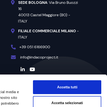
SEDE BOLOGNA
: Via Bruno Buozzi
16
40013 Castel Maggiore (BO) -
ITALY
FILIALE COMMERCIALE MILANO
-
ITALY
+39 051 6166900
info@indacoproject.it
Accetta tutti
cial media e
nostro sito
Accetta selezionati
i potrebbero