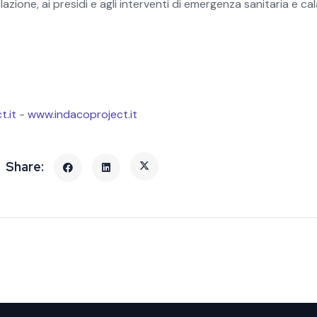
lazione, ai presidi e agli interventi di emergenza sanitaria e ca
i
t.it
-
www.indacoproject.it