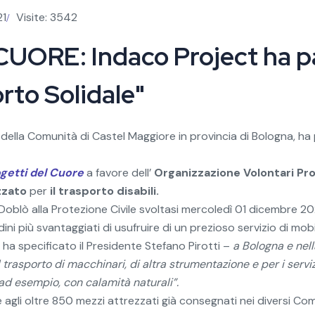
21
Visite: 3542
ORE: Indaco Project ha pa
rto Solidale"
à della Comunità di Castel Maggiore in provincia di Bologna, ha
getti del Cuore
a favore dell’
Organizzazione Volontari Pro
zzato
per
il trasporto disabili.
Doblò alla Protezione Civile svoltasi mercoledì 01 dicembre 20
ni più svantaggiati di usufruire di un prezioso servizio di mobil
 ha specificato il Presidente Stefano Pirotti –
a Bologna e nella
l trasporto di macchinari, di altra strumentazione e per i servi
ad esempio, con calamità naturali”.
gli oltre 850 mezzi attrezzati già consegnati nei diversi Comuni