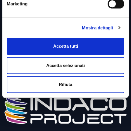
Cookies Policy
Marketing
PSM
SAFE
Mostra dettagli
HR
MES
Accetta tutti
Digital Vending
Accetta selezionati
Bilancio di Sostenibilità
Per il cliente
Rifiuta