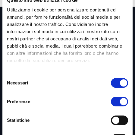
Questo sito web utilizza i cookie
Utilizziamo i cookie per personalizzare contenuti ed
annunci, per fornire funzionalità dei social media e per
analizzare il nostro traffico. Condividiamo inoltre
informazioni sul modo in cui utilizza il nostro sito con i
nostri partner che si occupano di analisi dei dati web,
Link utili &
Business Unit
pubblicità e social media, i quali potrebbero combinarle
con altre informazioni che ha fornito loro o che hanno
raccolto dal suo utilizzo dei loro servizi.
Home
Selezione
Necessari
del
Azienda
consenso
Codice Etico
Preferenze
Whistleblowing
Diventa Partner
Statistiche
Privacy Policy