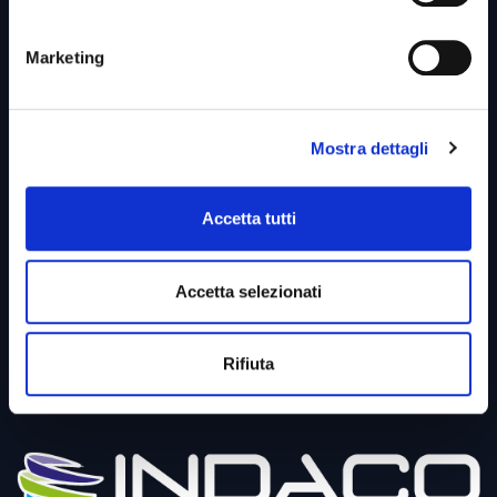
Diventa Partner
Marketing
Privacy Policy
Cookies Policy
PSM
Mostra dettagli
SAFE
Accetta tutti
HR
MES
Accetta selezionati
Digital Vending
Bilancio di Sostenibilità
Rifiuta
Per il cliente