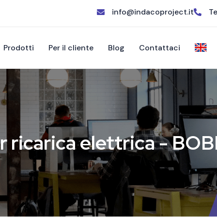
info@indacoproject.it
Te
Prodotti
Per il cliente
Blog
Contattaci
r ricarica elettrica - B